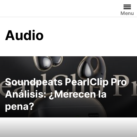
Saltar
al
Menu
contenido
Audio
Soundpeats PearlClip Pro
Análisis: ¿Merecen la
pena?