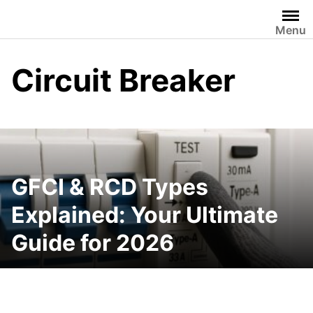
Skip
to
Menu
content
Circuit Breaker
GFCI & RCD Types
Explained: Your Ultimate
Guide for 2026