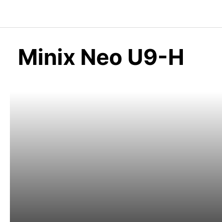
Saltar
al
contenido
Minix Neo U9-H