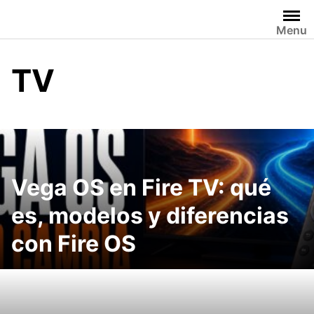
Saltar
al
Menu
contenido
TV
Vega OS en Fire TV: qué
es, modelos y diferencias
con Fire OS