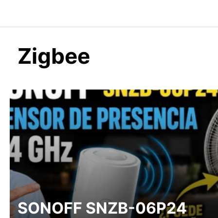
Saltar
al
contenido
Zigbee
SONOFF SNZB-06P24