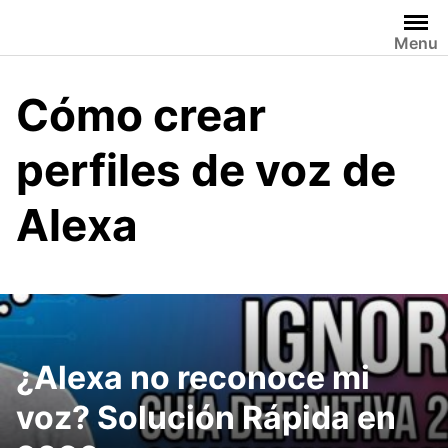
Saltar
al
Menu
contenido
Cómo crear
perfiles de voz de
Alexa
¿Alexa no reconoce mi
voz? Solución Rápida en