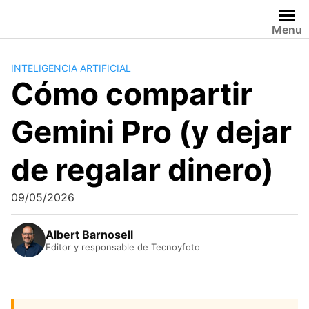
Saltar
al
Menu
contenido
INTELIGENCIA ARTIFICIAL
Cómo compartir
Gemini Pro (y dejar
de regalar dinero)
09/05/2026
Albert Barnosell
Editor y responsable de Tecnoyfoto