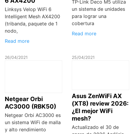
6 AX4200
TP-Link Deco M5 utiliza
un sistema de unidades
Linksys Velop WiFi 6
para lograr una
Intelligent Mesh AX4200
cobertura
(tribanda, paquete de 1
nodo,
Read more
Read more
26/04/2021
25/04/2021
Asus ZenWiFi AX
Netgear Orbi
(XT8) review 2026:
AC3000 (RBK50)
¿El mejor WiFi
Netgear Orbi AC3000 es
mesh?
un sistema WiFi de malla
Actualizado el 30 de
y alto rendimiento