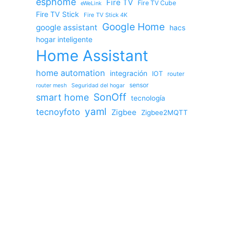
esphome
Fire TV
Fire TV Cube
eWeLink
Fire TV Stick
Fire TV Stick 4K
Google Home
google assistant
hacs
hogar inteligente
Home Assistant
home automation
integración
IOT
router
sensor
router mesh
Seguridad del hogar
SonOff
smart home
tecnología
yaml
tecnoyfoto
Zigbee
Zigbee2MQTT