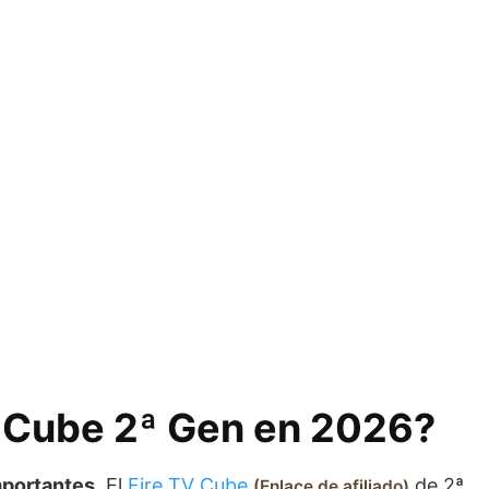
TV Cube 2ª Gen en 2026?
mportantes
. El
Fire TV Cube
de 2ª
Enlace de afiliado