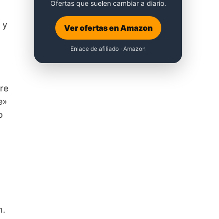
Ofertas que suelen cambiar a diario.
 y
Ver ofertas en Amazon
Enlace de afiliado · Amazon
ire
e»
o
n.