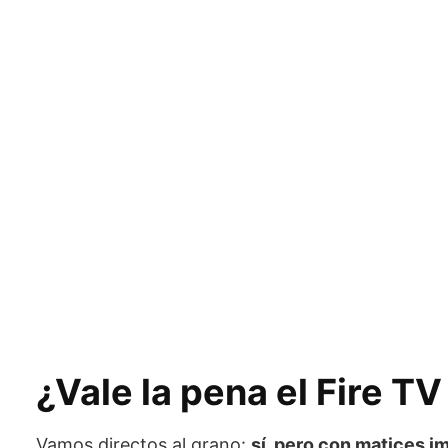
¿Vale la pena el Fire 
Vamos directos al grano:
sí, pero con matices i