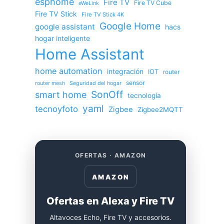
esphome
Fire TV
Fire TV Cube
eWeLink
Fire TV Stick
Fire TV Stick 4K
Google Home
google assistant
hacs
hogar inteligente
Home Assistant
home automation
integración
IOT
router
sensor
router mesh
Seguridad del hogar
SonOff
smart home
tecnología
yaml
tecnoyfoto
Zigbee
Zigbee2MQTT
OFERTAS · AMAZON
AMAZON
Ofertas en Alexa y Fire TV
Altavoces Echo, Fire TV y accesorios.