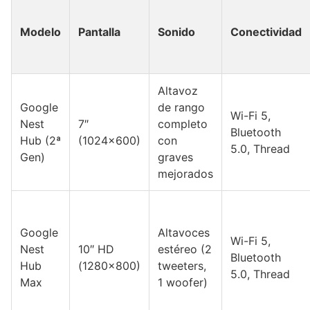
Modelo
Pantalla
Sonido
Conectividad
Altavoz
Google
de rango
Wi-Fi 5,
Nest
7″
completo
Bluetooth
Hub (2ª
(1024×600)
con
5.0, Thread
Gen)
graves
mejorados
Google
Altavoces
Wi-Fi 5,
Nest
10″ HD
estéreo (2
Bluetooth
Hub
(1280×800)
tweeters,
5.0, Thread
Max
1 woofer)