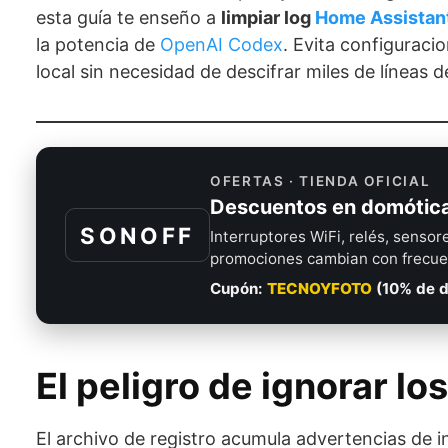
esta guía te enseño a
limpiar log
Home Assistan
la potencia de
OpenAI Codex
. Evita configuraci
local sin necesidad de descifrar miles de líneas 
OFERTAS · TIENDA OFICIAL
Descuentos en domóti
SONOFF
Interruptores WiFi, relés, sensor
promociones cambian con frecuenc
Cupón:
TECNOYFOTO
(10% de d
El peligro de ignorar lo
El archivo de registro acumula advertencias de in