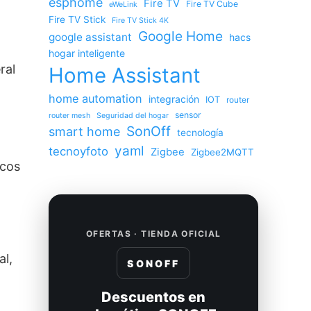
esphome
Fire TV
Fire TV Cube
eWeLink
Fire TV Stick
Fire TV Stick 4K
Google Home
google assistant
hacs
hogar inteligente
ral
Home Assistant
home automation
integración
IOT
router
sensor
router mesh
Seguridad del hogar
SonOff
smart home
tecnología
yaml
tecnoyfoto
Zigbee
Zigbee2MQTT
icos
OFERTAS · TIENDA OFICIAL
al,
SONOFF
Descuentos en