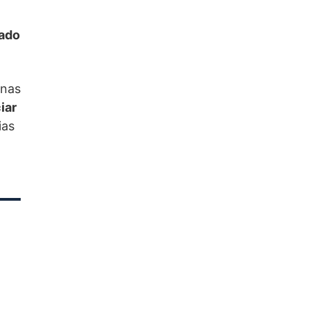
lado
rnas
iar
ias