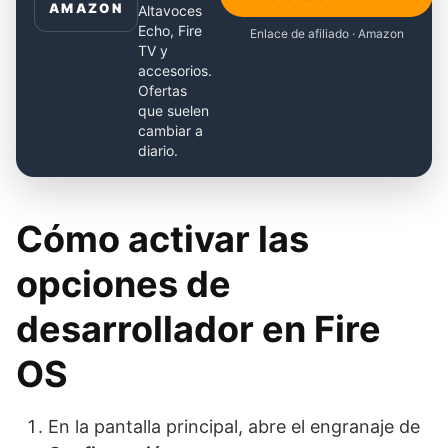
AMAZON
Altavoces
Echo, Fire
Enlace de afiliado · Amazon
TV y
accesorios.
Ofertas
que suelen
cambiar a
diario.
Cómo activar las
opciones de
desarrollador en Fire
OS
En la pantalla principal, abre el engranaje de