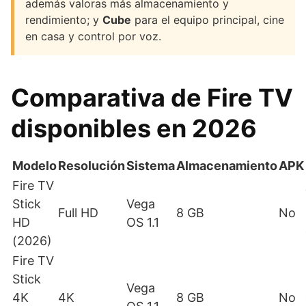
además valoras más almacenamiento y
rendimiento; y
Cube
para el equipo principal, cine
en casa y control por voz.
Comparativa de Fire TV
disponibles en 2026
Modelo
Resolución
Sistema
Almacenamiento
APK
Fire TV
Stick
Vega
Full HD
8 GB
No
HD
OS 1.1
(2026)
Fire TV
Stick
Vega
4K
4K
8 GB
No