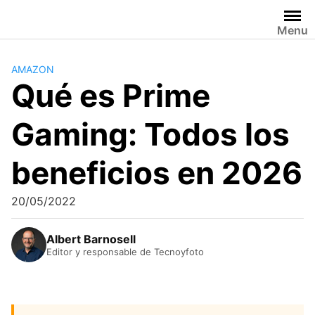
Saltar
al
Menu
contenido
AMAZON
Qué es Prime
Gaming: Todos los
beneficios en 2026
20/05/2022
Albert Barnosell
Editor y responsable de Tecnoyfoto