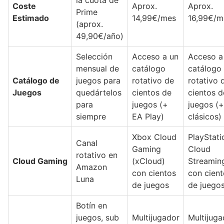
la cuota de
Coste
Aprox.
Aprox.
Prime
Estimado
14,99€/mes
16,99€/m
(aprox.
49,90€/año)
Selección
Acceso a un
Acceso a
mensual de
catálogo
catálogo
Catálogo de
juegos para
rotativo de
rotativo 
Juegos
quedártelos
cientos de
cientos d
para
juegos (+
juegos (+
siempre
EA Play)
clásicos)
Xbox Cloud
PlayStati
Canal
Gaming
Cloud
rotativo en
Cloud Gaming
(xCloud)
Streamin
Amazon
con cientos
con cient
Luna
de juegos
de juego
Botín en
juegos, sub
Multijugador
Multijuga