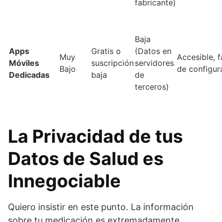
fabricante)
Baja
Apps
Gratis o
(Datos en
Muy
Accesible, f
Móviles
suscripción
servidores
Bajo
de configura
Dedicadas
baja
de
terceros)
La Privacidad de tus
Datos de Salud es
Innegociable
Quiero insistir en este punto. La información
sobre tu medicación es extremadamente