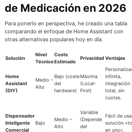
de Medicación en 2026
Para ponerlo en perspectiva, he creado una tabla
comparando el enfoque de Home Assistant con
otras alternativas populares hoy en día.
Nivel
Coste
Solución
Privacidad
Ventajas
Técnico
Estimado
Personaliza
Home
Bajo (coste
Máxima
infinita,
Medio –
Assistant
del
(Local-
integración
Alto
(DIY)
hardware)
First)
total, sin
cuotas.
Variable
Dispensador
Fácil de usa
Medio –
(Depende
Inteligente
Bajo
solución «t
Alto
del
Comercial
en uno».