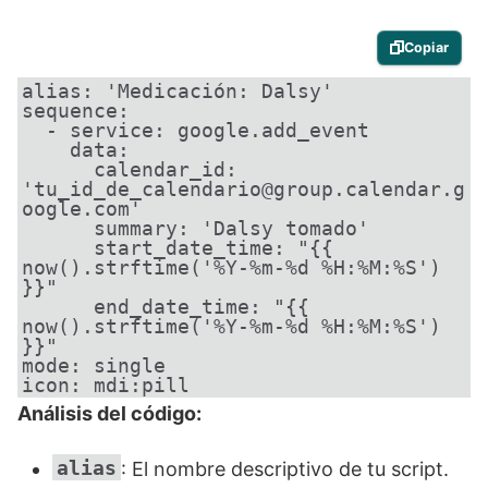
Copiar
alias: 'Medicación: Dalsy'

sequence:

  - service: google.add_event

    data:

      calendar_id: 
'tu_id_de_calendario@group.calendar.g
oogle.com'

      summary: 'Dalsy tomado'

      start_date_time: "{{ 
now().strftime('%Y-%m-%d %H:%M:%S') 
}}"

      end_date_time: "{{ 
now().strftime('%Y-%m-%d %H:%M:%S') 
}}"

mode: single

icon: mdi:pill
Análisis del código:
alias
: El nombre descriptivo de tu script.