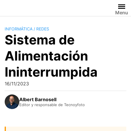
Saltar
al
Menu
contenido
INFORMÁTICA / REDES
Sistema de
Alimentación
Ininterrumpida
16/11/2023
Albert Barnosell
Editor y responsable de Tecnoyfoto