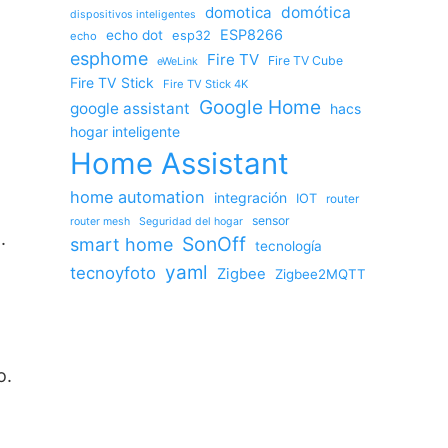
domotica
domótica
dispositivos inteligentes
ESP8266
echo dot
esp32
echo
esphome
Fire TV
Fire TV Cube
eWeLink
Fire TV Stick
Fire TV Stick 4K
Google Home
google assistant
hacs
hogar inteligente
Home Assistant
home automation
integración
IOT
router
sensor
router mesh
Seguridad del hogar
.
SonOff
smart home
tecnología
yaml
tecnoyfoto
Zigbee
Zigbee2MQTT
o.