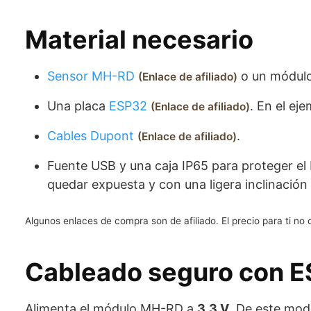
Material necesario
Sensor MH-RD
o un módulo
Enlace de afiliado
Una placa
ESP32
. En el ej
Enlace de afiliado
Cables Dupont
.
Enlace de afiliado
Fuente USB y una caja IP65 para proteger e
quedar expuesta y con una ligera inclinación
Algunos enlaces de compra son de afiliado. El precio para ti n
Cableado seguro con
Alimenta el módulo MH-RD a
3,3 V
. De este mod