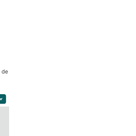
e de
ar