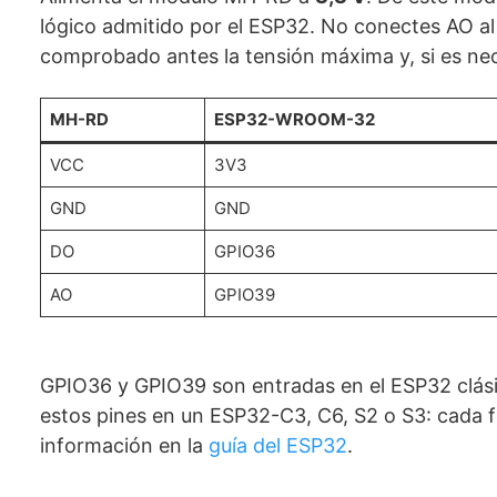
lógico admitido por el ESP32. No conectes AO al
comprobado antes la tensión máxima y, si es nec
MH-RD
ESP32-WROOM-32
VCC
3V3
GND
GND
DO
GPIO36
AO
GPIO39
GPIO36 y GPIO39 son entradas en el ESP32 clási
estos pines en un ESP32-C3, C6, S2 o S3: cada f
información en la
guía del ESP32
.