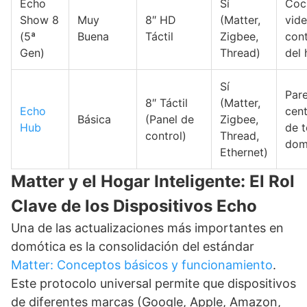
Echo
Sí
Coc
Show 8
Muy
8″ HD
(Matter,
vid
(5ª
Buena
Táctil
Zigbee,
cont
Gen)
Thread)
del 
Sí
Pare
8″ Táctil
(Matter,
Echo
cent
Básica
(Panel de
Zigbee,
Hub
de t
control)
Thread,
dom
Ethernet)
Matter y el Hogar Inteligente: El Rol
Clave de los Dispositivos Echo
Una de las actualizaciones más importantes en
domótica es la consolidación del estándar
Matter: Conceptos básicos y funcionamiento
.
Este protocolo universal permite que dispositivos
de diferentes marcas (Google, Apple, Amazon,