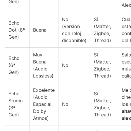
Gen)
Ale
No
Sí
Cual
Echo
(versión
(Matter,
esta
Dot (8ª
Buena
con reloj
Zigbee,
cont
Gen)
disponible)
Thread)
del 
Muy
Sí
Salo
Echo
Buena
(Matter,
esc
(6ª
No
(Audio
Zigbee,
mús
Gen)
Lossless)
Thread)
cali
Excelente
Mel
Echo
Sí
(Audio
cine
Studio
(Matter,
Espacial,
No
los
(3ª
Zigbee,
Dolby
alt
Gen)
Thread)
Atmos)
ale