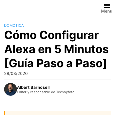
Saltar
al
Menu
contenido
DOMÓTICA
Cómo Configurar
Alexa en 5 Minutos
[Guía Paso a Paso]
28/03/2020
Albert Barnosell
Editor y responsable de Tecnoyfoto