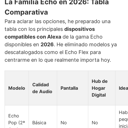
La Familia Echo en 2026: Tabla
Comparativa
Para aclarar las opciones, he preparado una
tabla con los principales
dispositivos
compatibles con Alexa
de la gama Echo
disponibles en
2026
. He eliminado modelos ya
descatalogados como el Echo Flex para
centrarme en lo que realmente importa hoy.
Hub de
Calidad
Modelo
Pantalla
Hogar
Ide
de Audio
Digital
Hab
Echo
peq
Pop (2ª
Básica
No
No
inic